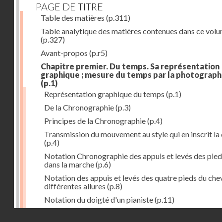
PAGE DE TITRE
Table des matières
(p.311)
Table analytique des matières contenues dans ce vol
(p.327)
Avant-propos
(p.r5)
Chapitre premier. Du temps. Sa représentation
graphique ; mesure du temps par la photograph
(p.1)
Représentation graphique du temps
(p.1)
De la Chronographie
(p.3)
Principes de la Chronographie
(p.4)
Transmission du mouvement au style qui en inscrit la
(p.4)
Notation Chronographie des appuis et levés des pied
dans la marche
(p.6)
Notation des appuis et levés des quatre pieds du chev
différentes allures
(p.8)
Notation du doigté d'un pianiste
(p.11)
Applications de la Photographie à l'inscription du t
Droits réservés - CNAM
(p.13)