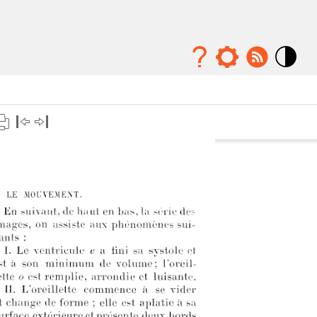
Mode
contraste
élévé