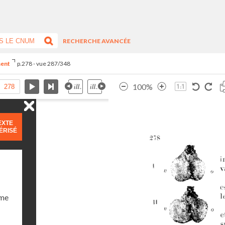
RECHERCHE AVANCÉE
ment
p.278 - vue 287/348
100%
EXTE
ÉRISÉ
ume