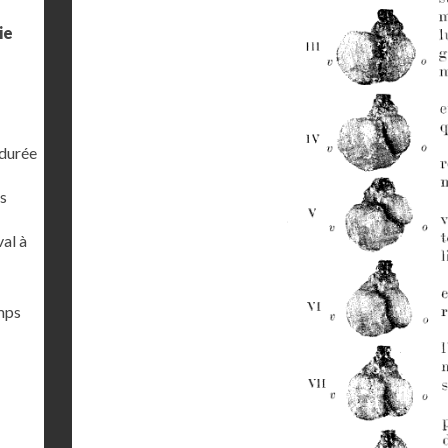
ie
 durée
s
al à
emps