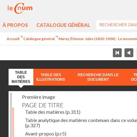
À PROPOS
CATALOGUE GÉNÉRAL
Accueil
Catalogue général
Marey, Étienne-Jules (1830-1904) - Le mouve
TABLE
TABLE DES
RECHERCHE DANS LE
T
DES
ILLUSTRATIONS
DOCUMENT
OC
MATIÈRES
Première image
PAGE DE TITRE
Table des matières
(p.311)
Table analytique des matières contenues dans ce vol
(p.327)
Avant-propos
(p.r5)