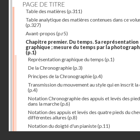
PAGE DE TITRE
Table des matières
(p.311)
Table analytique des matières contenues dans ce vol
(p.327)
Avant-propos
(p.r5)
Chapitre premier. Du temps. Sa représentation
graphique ; mesure du temps par la photograph
(p.1)
Représentation graphique du temps
(p.1)
De la Chronographie
(p.3)
Principes de la Chronographie
(p.4)
Transmission du mouvement au style qui en inscrit la
(p.4)
Notation Chronographie des appuis et levés des pied
dans la marche
(p.6)
Notation des appuis et levés des quatre pieds du chev
différentes allures
(p.8)
Notation du doigté d'un pianiste
(p.11)
Applications de la Photographie à l'inscription du t
Droits réservés - CNAM
(p.13)