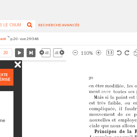
RECHERCHE AVANCÉE
ment
p.20 - vue 29/348
110%
EXTE
ÉRISÉ
ume