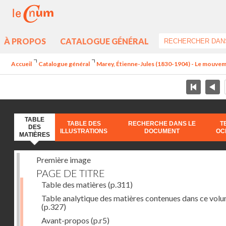
À PROPOS
CATALOGUE GÉNÉRAL
Accueil
Catalogue général
Marey, Étienne-Jules (1830-1904) - Le mouve
TABLE
TABLE DES
RECHERCHE DANS LE
T
DES
ILLUSTRATIONS
DOCUMENT
OC
MATIÈRES
Première image
PAGE DE TITRE
Table des matières
(p.311)
Table analytique des matières contenues dans ce vol
(p.327)
Avant-propos
(p.r5)