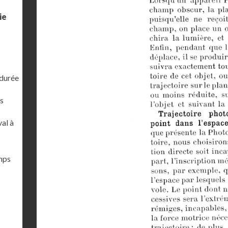
ie
 durée
s
al à
emps