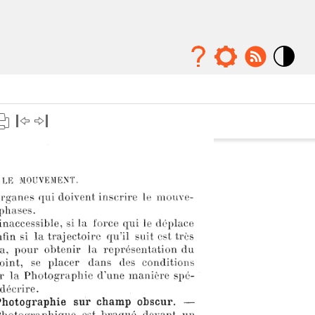
Mode
contraste
élévé