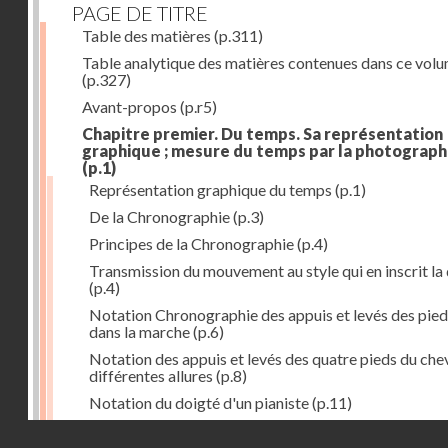
PAGE DE TITRE
Table des matières
(p.311)
Table analytique des matières contenues dans ce vol
(p.327)
Avant-propos
(p.r5)
Chapitre premier. Du temps. Sa représentation
graphique ; mesure du temps par la photograph
(p.1)
Représentation graphique du temps
(p.1)
De la Chronographie
(p.3)
Principes de la Chronographie
(p.4)
Transmission du mouvement au style qui en inscrit la
(p.4)
Notation Chronographie des appuis et levés des pied
dans la marche
(p.6)
Notation des appuis et levés des quatre pieds du chev
différentes allures
(p.8)
Notation du doigté d'un pianiste
(p.11)
Applications de la Photographie à l'inscription du t
Droits réservés - CNAM
(p.13)