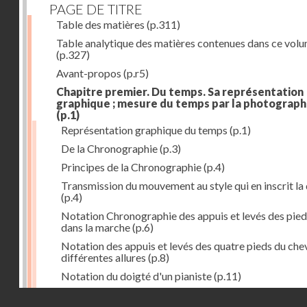
PAGE DE TITRE
Table des matières
(p.311)
Table analytique des matières contenues dans ce vol
(p.327)
Avant-propos
(p.r5)
Chapitre premier. Du temps. Sa représentation
graphique ; mesure du temps par la photograph
(p.1)
Représentation graphique du temps
(p.1)
De la Chronographie
(p.3)
Principes de la Chronographie
(p.4)
Transmission du mouvement au style qui en inscrit la
(p.4)
Notation Chronographie des appuis et levés des pied
dans la marche
(p.6)
Notation des appuis et levés des quatre pieds du chev
différentes allures
(p.8)
Notation du doigté d'un pianiste
(p.11)
Applications de la Photographie à l'inscription du t
Droits réservés - CNAM
(p.13)