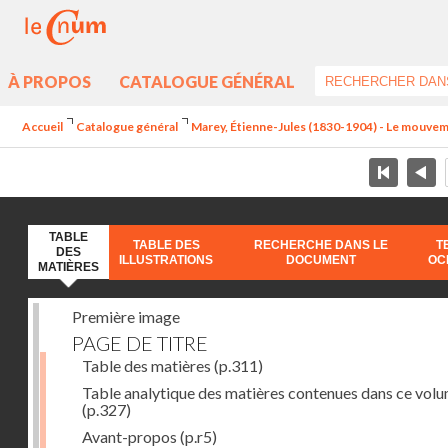
À PROPOS
CATALOGUE GÉNÉRAL
Accueil
Catalogue général
Marey, Étienne-Jules (1830-1904) - Le mouve
TABLE
TABLE DES
RECHERCHE DANS LE
T
DES
ILLUSTRATIONS
DOCUMENT
OC
MATIÈRES
Première image
PAGE DE TITRE
Table des matières
(p.311)
Table analytique des matières contenues dans ce vol
(p.327)
Avant-propos
(p.r5)