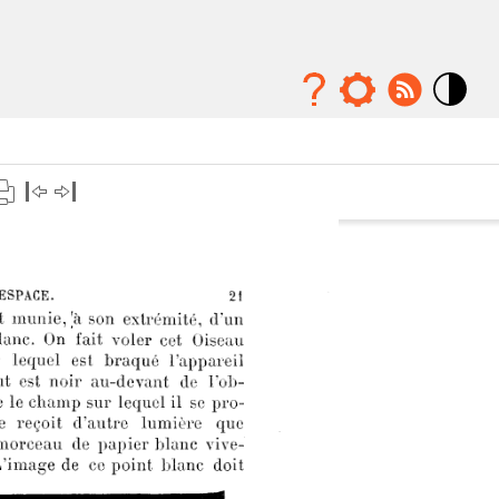
Mode
contraste
élévé