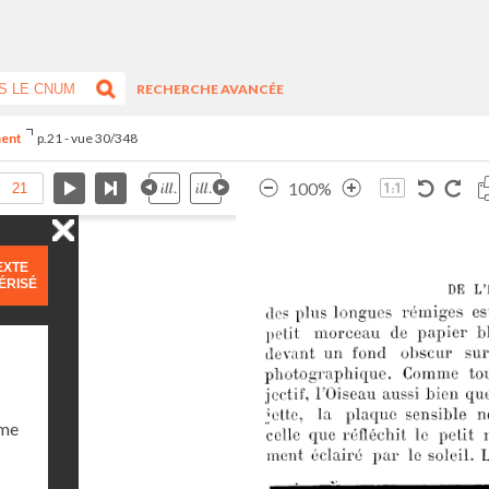
RECHERCHE AVANCÉE
ment
p.21 - vue 30/348
100%
EXTE
ÉRISÉ
ume