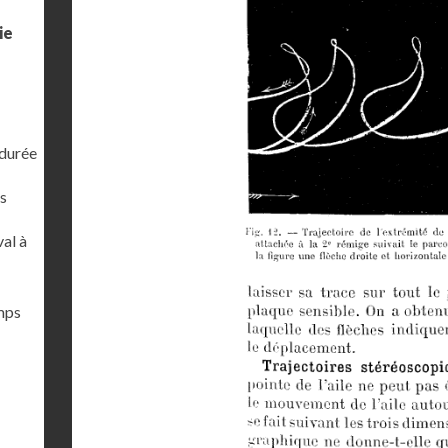
ie
 durée
s
al à
emps