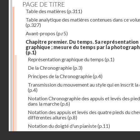
PAGE DE TITRE
Table des matières
(p.311)
Table analytique des matières contenues dans ce vol
(p.327)
Avant-propos
(p.r5)
Chapitre premier. Du temps. Sa représentation
graphique ; mesure du temps par la photograph
(p.1)
Représentation graphique du temps
(p.1)
De la Chronographie
(p.3)
Principes de la Chronographie
(p.4)
Transmission du mouvement au style qui en inscrit la
(p.4)
Notation Chronographie des appuis et levés des pied
dans la marche
(p.6)
Notation des appuis et levés des quatre pieds du chev
différentes allures
(p.8)
Notation du doigté d'un pianiste
(p.11)
Applications de la Photographie à l'inscription du t
Droits réservés - CNAM
(p.13)