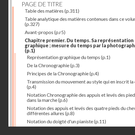
PAGE DE TITRE
Table des matières
(p.311)
Table analytique des matières contenues dans ce vol
(p.327)
Avant-propos
(p.r5)
Chapitre premier. Du temps. Sa représentation
graphique ; mesure du temps par la photograph
(p.1)
Représentation graphique du temps
(p.1)
De la Chronographie
(p.3)
Principes de la Chronographie
(p.4)
Transmission du mouvement au style qui en inscrit la
(p.4)
Notation Chronographie des appuis et levés des pied
dans la marche
(p.6)
Notation des appuis et levés des quatre pieds du chev
différentes allures
(p.8)
Notation du doigté d'un pianiste
(p.11)
Applications de la Photographie à l'inscription du t
Droits réservés - CNAM
(p.13)