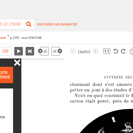
RECHERCHE AVANCÉE
ment
p.299 - vue 308/348
(auto)
EXTE
ÉRISÉ
ume