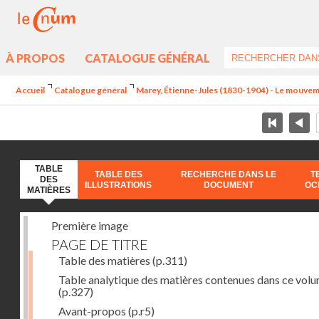
À PROPOS
CATALOGUE GÉNÉRAL
Accueil
Catalogue général
Marey, Étienne-Jules (1830-1904) - Le mouve
TABLE
TABLE DES
RECHERCHE DANS LE
T
DES
ILLUSTRATIONS
DOCUMENT
OC
MATIÈRES
Première image
PAGE DE TITRE
Table des matières
(p.311)
Table analytique des matières contenues dans ce vol
(p.327)
Avant-propos
(p.r5)