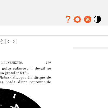
Mode
contraste
élévé