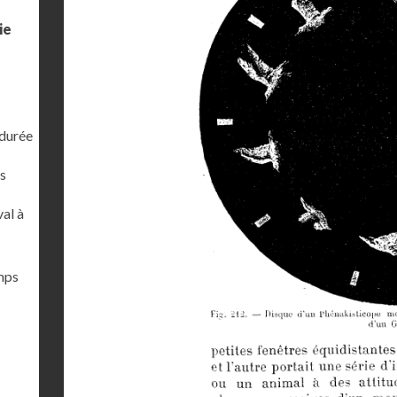
ie
 durée
s
al à
emps