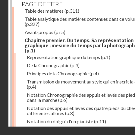
PAGE DE TITRE
Table des matières
(p.311)
Table analytique des matières contenues dans ce vol
(p.327)
Avant-propos
(p.r5)
Chapitre premier. Du temps. Sa représentation
graphique ; mesure du temps par la photograph
(p.1)
Représentation graphique du temps
(p.1)
De la Chronographie
(p.3)
Principes de la Chronographie
(p.4)
Transmission du mouvement au style qui en inscrit la
(p.4)
Notation Chronographie des appuis et levés des pied
dans la marche
(p.6)
Notation des appuis et levés des quatre pieds du chev
différentes allures
(p.8)
Notation du doigté d'un pianiste
(p.11)
Applications de la Photographie à l'inscription du t
Droits réservés - CNAM
(p.13)