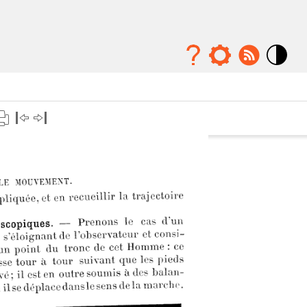
Mode
contraste
élévé