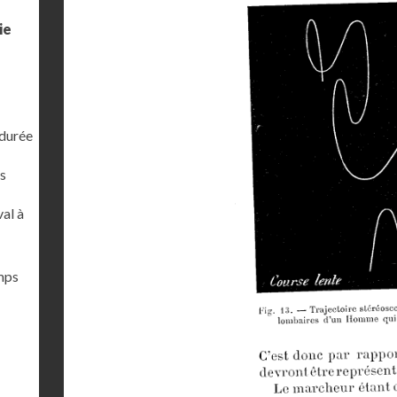
ie
 durée
s
al à
emps