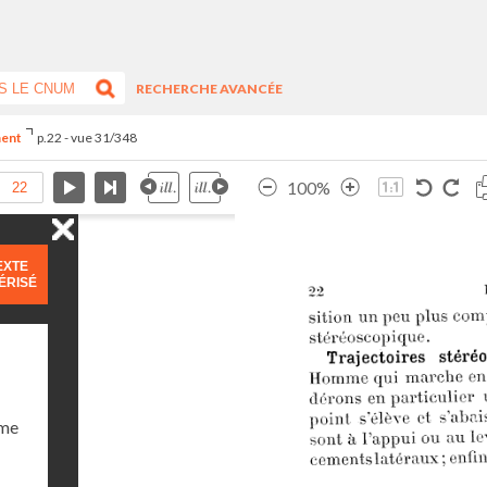
RECHERCHE AVANCÉE
ment
p.22 - vue 31/348
100%
EXTE
ÉRISÉ
ume