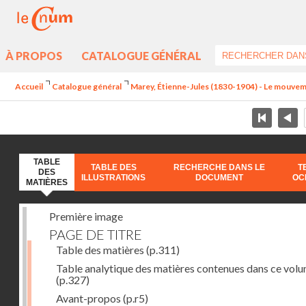
À PROPOS
CATALOGUE GÉNÉRAL
Accueil
Catalogue général
Marey, Étienne-Jules (1830-1904) - Le mouve
TABLE
TABLE DES
RECHERCHE DANS LE
T
DES
ILLUSTRATIONS
DOCUMENT
OC
MATIÈRES
Première image
PAGE DE TITRE
Table des matières
(p.311)
Table analytique des matières contenues dans ce vol
(p.327)
Avant-propos
(p.r5)