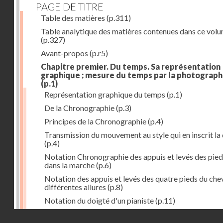
PAGE DE TITRE
Table des matières
(p.311)
Table analytique des matières contenues dans ce vol
(p.327)
Avant-propos
(p.r5)
Chapitre premier. Du temps. Sa représentation
graphique ; mesure du temps par la photograph
(p.1)
Représentation graphique du temps
(p.1)
De la Chronographie
(p.3)
Principes de la Chronographie
(p.4)
Transmission du mouvement au style qui en inscrit la
(p.4)
Notation Chronographie des appuis et levés des pied
dans la marche
(p.6)
Notation des appuis et levés des quatre pieds du chev
différentes allures
(p.8)
Notation du doigté d'un pianiste
(p.11)
Applications de la Photographie à l'inscription du t
Droits réservés - CNAM
(p.13)