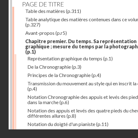
PAGE DE TITRE
Table des matières
(p.311)
Table analytique des matières contenues dans ce vol
(p.327)
Avant-propos
(p.r5)
Chapitre premier. Du temps. Sa représentation
graphique ; mesure du temps par la photograph
(p.1)
Représentation graphique du temps
(p.1)
De la Chronographie
(p.3)
Principes de la Chronographie
(p.4)
Transmission du mouvement au style qui en inscrit la
(p.4)
Notation Chronographie des appuis et levés des pied
dans la marche
(p.6)
Notation des appuis et levés des quatre pieds du chev
différentes allures
(p.8)
Notation du doigté d'un pianiste
(p.11)
Applications de la Photographie à l'inscription du t
Droits réservés - CNAM
(p.13)