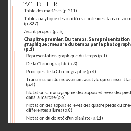
PAGE DE TITRE
Table des matières
(p.311)
Table analytique des matières contenues dans ce vol
(p.327)
Avant-propos
(p.r5)
Chapitre premier. Du temps. Sa représentation
graphique ; mesure du temps par la photograph
(p.1)
Représentation graphique du temps
(p.1)
De la Chronographie
(p.3)
Principes de la Chronographie
(p.4)
Transmission du mouvement au style qui en inscrit la
(p.4)
Notation Chronographie des appuis et levés des pied
dans la marche
(p.6)
Notation des appuis et levés des quatre pieds du chev
différentes allures
(p.8)
Notation du doigté d'un pianiste
(p.11)
Applications de la Photographie à l'inscription du t
Droits réservés - CNAM
(p.13)