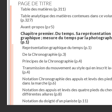
PAGE DE TITRE
Table des matières
(p.311)
Table analytique des matières contenues dans ce vol
(p.327)
Avant-propos
(p.r5)
Chapitre premier. Du temps. Sa représentation
graphique ; mesure du temps par la photograph
(p.1)
Représentation graphique du temps
(p.1)
De la Chronographie
(p.3)
Principes de la Chronographie
(p.4)
Transmission du mouvement au style qui en inscrit la
(p.4)
Notation Chronographie des appuis et levés des pied
dans la marche
(p.6)
Notation des appuis et levés des quatre pieds du chev
différentes allures
(p.8)
Notation du doigté d'un pianiste
(p.11)
Applications de la Photographie à l'inscription du t
Droits réservés - CNAM
(p.13)