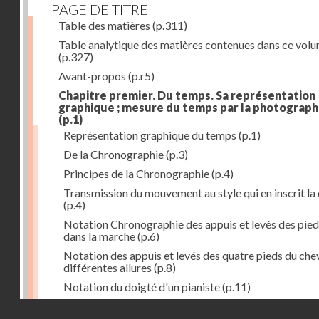
PAGE DE TITRE
Table des matières
(p.311)
Table analytique des matières contenues dans ce vol
(p.327)
Avant-propos
(p.r5)
Chapitre premier. Du temps. Sa représentation
graphique ; mesure du temps par la photograph
(p.1)
Représentation graphique du temps
(p.1)
De la Chronographie
(p.3)
Principes de la Chronographie
(p.4)
Transmission du mouvement au style qui en inscrit la
(p.4)
Notation Chronographie des appuis et levés des pied
dans la marche
(p.6)
Notation des appuis et levés des quatre pieds du chev
différentes allures
(p.8)
Notation du doigté d'un pianiste
(p.11)
Applications de la Photographie à l'inscription du t
Droits réservés - CNAM
(p.13)