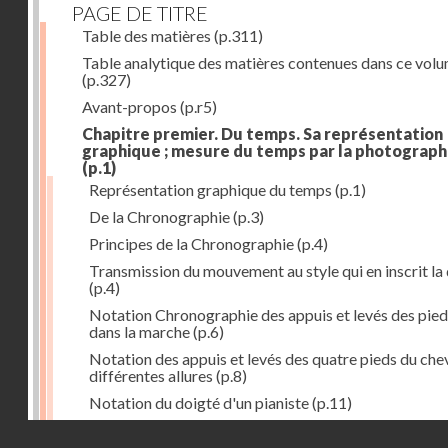
PAGE DE TITRE
Table des matières
(p.311)
Table analytique des matières contenues dans ce vol
(p.327)
Avant-propos
(p.r5)
Chapitre premier. Du temps. Sa représentation
graphique ; mesure du temps par la photograph
(p.1)
Représentation graphique du temps
(p.1)
De la Chronographie
(p.3)
Principes de la Chronographie
(p.4)
Transmission du mouvement au style qui en inscrit la
(p.4)
Notation Chronographie des appuis et levés des pied
dans la marche
(p.6)
Notation des appuis et levés des quatre pieds du chev
différentes allures
(p.8)
Notation du doigté d'un pianiste
(p.11)
Applications de la Photographie à l'inscription du t
Droits réservés - CNAM
(p.13)