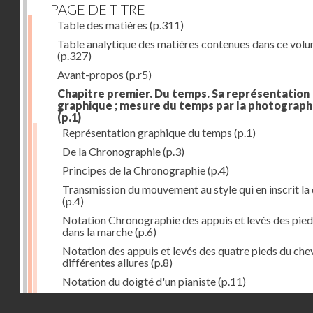
PAGE DE TITRE
Table des matières
(p.311)
Table analytique des matières contenues dans ce vol
(p.327)
Avant-propos
(p.r5)
Chapitre premier. Du temps. Sa représentation
graphique ; mesure du temps par la photograph
(p.1)
Représentation graphique du temps
(p.1)
De la Chronographie
(p.3)
Principes de la Chronographie
(p.4)
Transmission du mouvement au style qui en inscrit la
(p.4)
Notation Chronographie des appuis et levés des pied
dans la marche
(p.6)
Notation des appuis et levés des quatre pieds du chev
différentes allures
(p.8)
Notation du doigté d'un pianiste
(p.11)
Applications de la Photographie à l'inscription du t
Droits réservés - CNAM
(p.13)