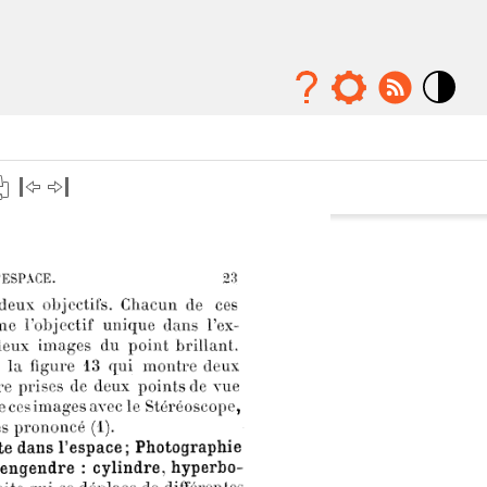
Mode
contraste
élévé