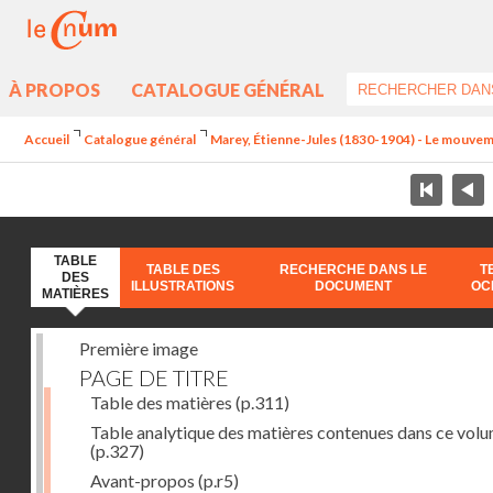
À PROPOS
CATALOGUE GÉNÉRAL
Accueil
Catalogue général
Marey, Étienne-Jules (1830-1904) - Le mouve
TABLE
TABLE DES
RECHERCHE DANS LE
T
DES
ILLUSTRATIONS
DOCUMENT
OC
MATIÈRES
Première image
PAGE DE TITRE
Table des matières
(p.311)
Table analytique des matières contenues dans ce vol
(p.327)
Avant-propos
(p.r5)