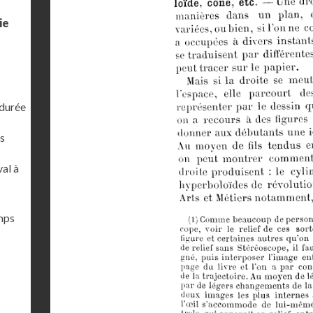
ie
 durée
s
al à
emps