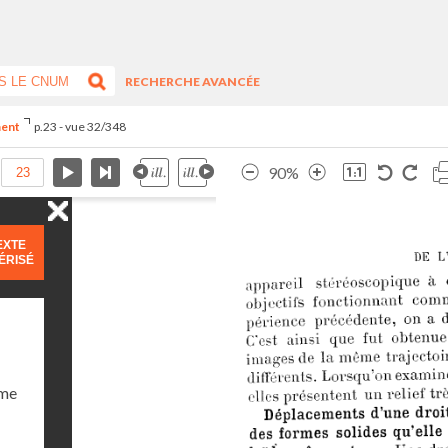
RECHERCHE AVANCÉE
ment
p.23 - vue 32/348
90%
EXTE
ÉRISÉ
ume