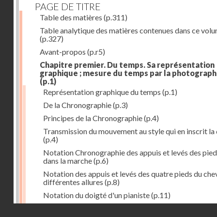
PAGE DE TITRE
Table des matières
(p.311)
Table analytique des matières contenues dans ce vol
(p.327)
Avant-propos
(p.r5)
Chapitre premier. Du temps. Sa représentation
graphique ; mesure du temps par la photograph
(p.1)
Représentation graphique du temps
(p.1)
De la Chronographie
(p.3)
Principes de la Chronographie
(p.4)
Transmission du mouvement au style qui en inscrit la
(p.4)
Notation Chronographie des appuis et levés des pied
dans la marche
(p.6)
Notation des appuis et levés des quatre pieds du chev
différentes allures
(p.8)
Notation du doigté d'un pianiste
(p.11)
Applications de la Photographie à l'inscription du t
Droits réservés - CNAM
(p.13)