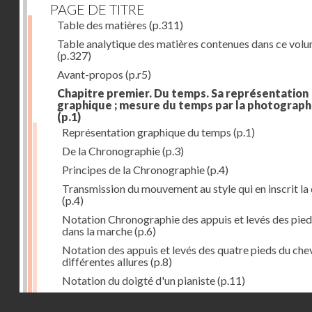
PAGE DE TITRE
Table des matières
(p.311)
Table analytique des matières contenues dans ce vol
(p.327)
Avant-propos
(p.r5)
Chapitre premier. Du temps. Sa représentation
graphique ; mesure du temps par la photograph
(p.1)
Représentation graphique du temps
(p.1)
De la Chronographie
(p.3)
Principes de la Chronographie
(p.4)
Transmission du mouvement au style qui en inscrit la
(p.4)
Notation Chronographie des appuis et levés des pied
dans la marche
(p.6)
Notation des appuis et levés des quatre pieds du chev
différentes allures
(p.8)
Notation du doigté d'un pianiste
(p.11)
Applications de la Photographie à l'inscription du t
Droits réservés - CNAM
(p.13)