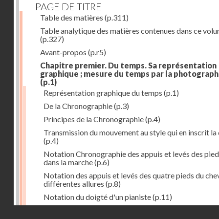
PAGE DE TITRE
Table des matières
(p.311)
Table analytique des matières contenues dans ce vol
(p.327)
Avant-propos
(p.r5)
Chapitre premier. Du temps. Sa représentation
graphique ; mesure du temps par la photograph
(p.1)
Représentation graphique du temps
(p.1)
De la Chronographie
(p.3)
Principes de la Chronographie
(p.4)
Transmission du mouvement au style qui en inscrit la
(p.4)
Notation Chronographie des appuis et levés des pied
dans la marche
(p.6)
Notation des appuis et levés des quatre pieds du chev
différentes allures
(p.8)
Notation du doigté d'un pianiste
(p.11)
Applications de la Photographie à l'inscription du t
Droits réservés - CNAM
(p.13)