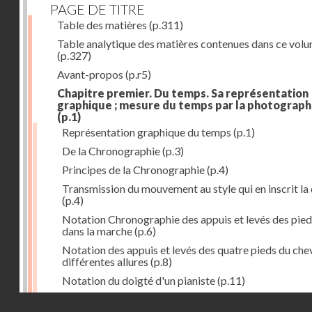
PAGE DE TITRE
Table des matières
(p.311)
Table analytique des matières contenues dans ce vol
(p.327)
Avant-propos
(p.r5)
Chapitre premier. Du temps. Sa représentation
graphique ; mesure du temps par la photograph
(p.1)
Représentation graphique du temps
(p.1)
De la Chronographie
(p.3)
Principes de la Chronographie
(p.4)
Transmission du mouvement au style qui en inscrit la
(p.4)
Notation Chronographie des appuis et levés des pied
dans la marche
(p.6)
Notation des appuis et levés des quatre pieds du chev
différentes allures
(p.8)
Notation du doigté d'un pianiste
(p.11)
Applications de la Photographie à l'inscription du t
Droits réservés - CNAM
(p.13)