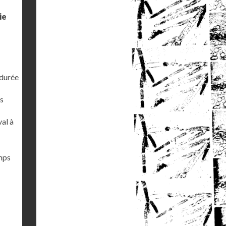
ie
 durée
s
al à
emps