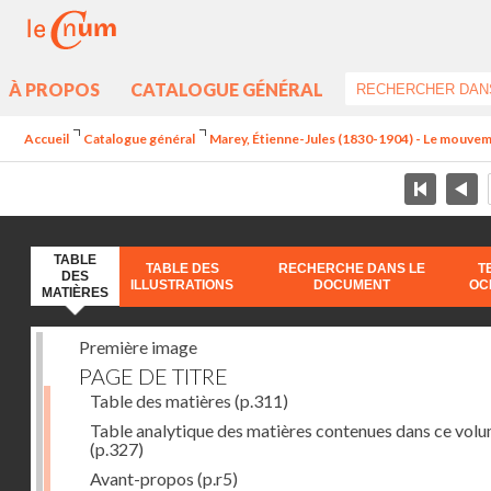
À PROPOS
CATALOGUE GÉNÉRAL
Accueil
Catalogue général
Marey, Étienne-Jules (1830-1904) - Le mouve
TABLE
TABLE DES
RECHERCHE DANS LE
T
DES
ILLUSTRATIONS
DOCUMENT
OC
MATIÈRES
Première image
PAGE DE TITRE
Table des matières
(p.311)
Table analytique des matières contenues dans ce vol
(p.327)
Avant-propos
(p.r5)