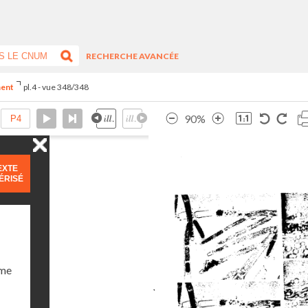
RECHERCHE AVANCÉE
ment
pl.4 - vue 348/348
90%
EXTE
ÉRISÉ
ume