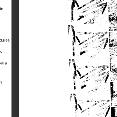
ie
 durée
s
al à
emps