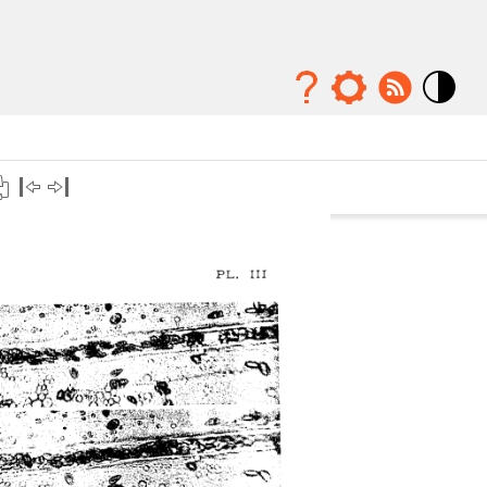
Mode
contraste
élévé