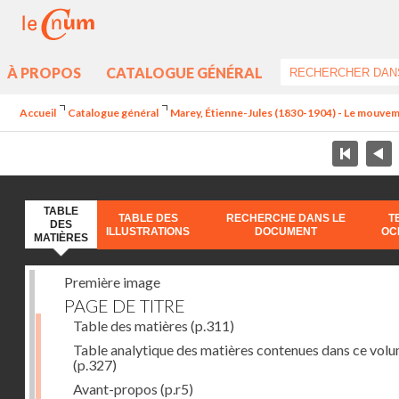
À PROPOS
CATALOGUE GÉNÉRAL
Accueil
Catalogue général
Marey, Étienne-Jules (1830-1904) - Le mouve
TABLE
TABLE DES
RECHERCHE DANS LE
T
DES
ILLUSTRATIONS
DOCUMENT
OC
MATIÈRES
Première image
PAGE DE TITRE
Table des matières
(p.311)
Table analytique des matières contenues dans ce vol
(p.327)
Avant-propos
(p.r5)