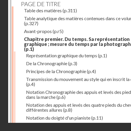
PAGE DE TITRE
Table des matières
(p.311)
Table analytique des matières contenues dans ce vol
(p.327)
Avant-propos
(p.r5)
Chapitre premier. Du temps. Sa représentation
graphique ; mesure du temps par la photograph
(p.1)
Représentation graphique du temps
(p.1)
De la Chronographie
(p.3)
Principes de la Chronographie
(p.4)
Transmission du mouvement au style qui en inscrit la
(p.4)
Notation Chronographie des appuis et levés des pied
dans la marche
(p.6)
Notation des appuis et levés des quatre pieds du chev
différentes allures
(p.8)
Notation du doigté d'un pianiste
(p.11)
Applications de la Photographie à l'inscription du t
Droits réservés - CNAM
(p.13)