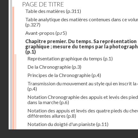
PAGE DE TITRE
Table des matières
(p.311)
Table analytique des matières contenues dans ce vol
(p.327)
Avant-propos
(p.r5)
Chapitre premier. Du temps. Sa représentation
graphique ; mesure du temps par la photograph
(p.1)
Représentation graphique du temps
(p.1)
De la Chronographie
(p.3)
Principes de la Chronographie
(p.4)
Transmission du mouvement au style qui en inscrit la
(p.4)
Notation Chronographie des appuis et levés des pied
dans la marche
(p.6)
Notation des appuis et levés des quatre pieds du chev
différentes allures
(p.8)
Notation du doigté d'un pianiste
(p.11)
Applications de la Photographie à l'inscription du t
Droits réservés - CNAM
(p.13)