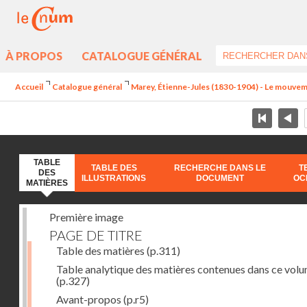
À PROPOS
CATALOGUE GÉNÉRAL
Accueil
Catalogue général
Marey, Étienne-Jules (1830-1904) - Le mouve
TABLE
TABLE DES
RECHERCHE DANS LE
T
DES
ILLUSTRATIONS
DOCUMENT
OC
MATIÈRES
Première image
PAGE DE TITRE
Table des matières
(p.311)
Table analytique des matières contenues dans ce vol
(p.327)
Avant-propos
(p.r5)