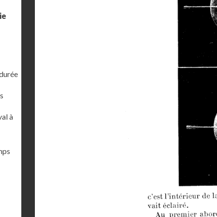
ie
 durée
s
al à
emps