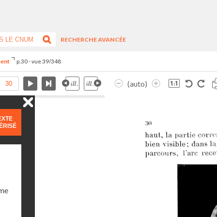
RECHERCHE AVANCÉE
ment
p.30 - vue 39/348
(auto)
EXTE
ÉRISÉ
ume