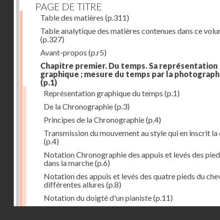
PAGE DE TITRE
Table des matières
(p.311)
Table analytique des matières contenues dans ce vol
(p.327)
Avant-propos
(p.r5)
Chapitre premier. Du temps. Sa représentation
graphique ; mesure du temps par la photograph
(p.1)
Représentation graphique du temps
(p.1)
De la Chronographie
(p.3)
Principes de la Chronographie
(p.4)
Transmission du mouvement au style qui en inscrit la
(p.4)
Notation Chronographie des appuis et levés des pied
dans la marche
(p.6)
Notation des appuis et levés des quatre pieds du chev
différentes allures
(p.8)
Notation du doigté d'un pianiste
(p.11)
Applications de la Photographie à l'inscription du t
Droits réservés - CNAM
(p.13)