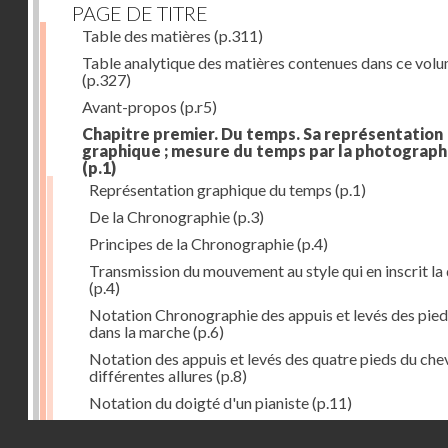
PAGE DE TITRE
Table des matières
(p.311)
Table analytique des matières contenues dans ce vol
(p.327)
Avant-propos
(p.r5)
Chapitre premier. Du temps. Sa représentation
graphique ; mesure du temps par la photograph
(p.1)
Représentation graphique du temps
(p.1)
De la Chronographie
(p.3)
Principes de la Chronographie
(p.4)
Transmission du mouvement au style qui en inscrit la
(p.4)
Notation Chronographie des appuis et levés des pied
dans la marche
(p.6)
Notation des appuis et levés des quatre pieds du chev
différentes allures
(p.8)
Notation du doigté d'un pianiste
(p.11)
Applications de la Photographie à l'inscription du t
Droits réservés - CNAM
(p.13)