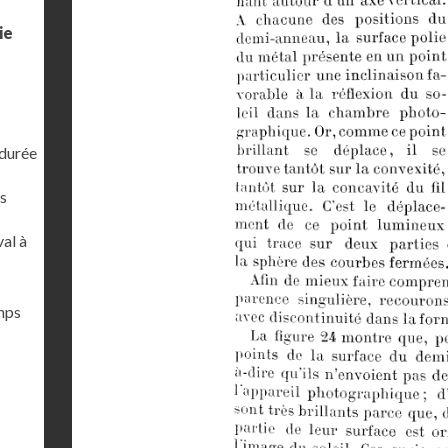
ie
 durée
s
al à
emps