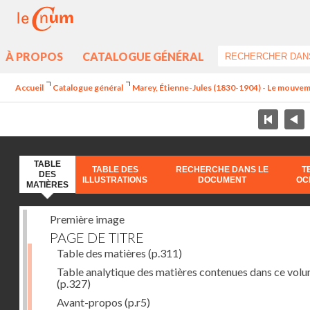
À PROPOS
CATALOGUE GÉNÉRAL
Accueil
Catalogue général
Marey, Étienne-Jules (1830-1904) - Le mouve
TABLE
TABLE DES
RECHERCHE DANS LE
T
DES
ILLUSTRATIONS
DOCUMENT
OC
MATIÈRES
Première image
PAGE DE TITRE
Table des matières
(p.311)
Table analytique des matières contenues dans ce vol
(p.327)
Avant-propos
(p.r5)