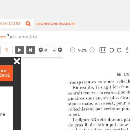
RECHERCHE AVANCÉE
ment
p.31 - vue 40/348
90%
EXTE
ÉRISÉ
ume