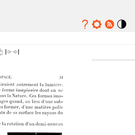
Mode
contraste
élévé