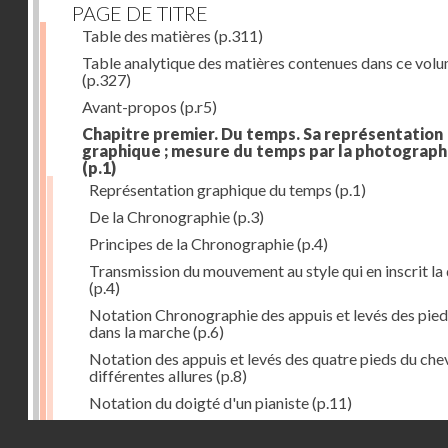
PAGE DE TITRE
Table des matières
(p.311)
Table analytique des matières contenues dans ce vol
(p.327)
Avant-propos
(p.r5)
Chapitre premier. Du temps. Sa représentation
graphique ; mesure du temps par la photograph
(p.1)
Représentation graphique du temps
(p.1)
De la Chronographie
(p.3)
Principes de la Chronographie
(p.4)
Transmission du mouvement au style qui en inscrit la
(p.4)
Notation Chronographie des appuis et levés des pied
dans la marche
(p.6)
Notation des appuis et levés des quatre pieds du chev
différentes allures
(p.8)
Notation du doigté d'un pianiste
(p.11)
Applications de la Photographie à l'inscription du t
Droits réservés - CNAM
(p.13)