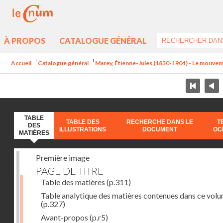
À PROPOS
CATALOGUE GÉNÉRAL
Accueil
Catalogue général
Marey, Étienne-Jules (1830-1904) - Le mouve
TABLE
TABLE DES
RECHERCHE DANS LE
T
DES
ILLUSTRATIONS
DOCUMENT
OC
MATIÈRES
Première image
PAGE DE TITRE
Table des matières
(p.311)
Table analytique des matières contenues dans ce vol
(p.327)
Avant-propos
(p.r5)