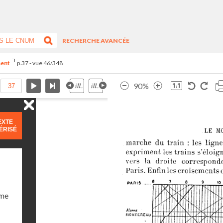
RECHERCHE AVANCÉE
ment
p.37 - vue 46/348
90%
EXTE
ÉRISÉ
ume