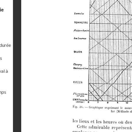
ie
 durée
s
al à
emps