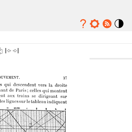
Mode
contraste
élévé