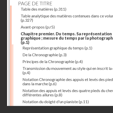
PAGE DE TITRE
Table des matières
(p.311)
Table analytique des matières contenues dans ce vol
(p.327)
Avant-propos
(p.r5)
Chapitre premier. Du temps. Sa représentation
graphique ; mesure du temps par la photograph
(p.1)
Représentation graphique du temps
(p.1)
De la Chronographie
(p.3)
Principes de la Chronographie
(p.4)
Transmission du mouvement au style qui en inscrit la
(p.4)
Notation Chronographie des appuis et levés des pied
dans la marche
(p.6)
Notation des appuis et levés des quatre pieds du chev
différentes allures
(p.8)
Notation du doigté d'un pianiste
(p.11)
Applications de la Photographie à l'inscription du t
Droits réservés - CNAM
(p.13)