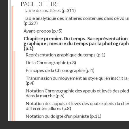
PAGE DE TITRE
Table des matières
(p.311)
Table analytique des matières contenues dans ce vol
(p.327)
Avant-propos
(p.r5)
Chapitre premier. Du temps. Sa représentation
graphique ; mesure du temps par la photograph
(p.1)
Représentation graphique du temps
(p.1)
De la Chronographie
(p.3)
Principes de la Chronographie
(p.4)
Transmission du mouvement au style qui en inscrit la
(p.4)
Notation Chronographie des appuis et levés des pied
dans la marche
(p.6)
Notation des appuis et levés des quatre pieds du chev
différentes allures
(p.8)
Notation du doigté d'un pianiste
(p.11)
Applications de la Photographie à l'inscription du t
Droits réservés - CNAM
(p.13)