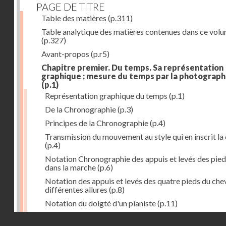
PAGE DE TITRE
Table des matières
(p.311)
Table analytique des matières contenues dans ce vol
(p.327)
Avant-propos
(p.r5)
Chapitre premier. Du temps. Sa représentation
graphique ; mesure du temps par la photograph
(p.1)
Représentation graphique du temps
(p.1)
De la Chronographie
(p.3)
Principes de la Chronographie
(p.4)
Transmission du mouvement au style qui en inscrit la
(p.4)
Notation Chronographie des appuis et levés des pied
dans la marche
(p.6)
Notation des appuis et levés des quatre pieds du chev
différentes allures
(p.8)
Notation du doigté d'un pianiste
(p.11)
Applications de la Photographie à l'inscription du t
Droits réservés - CNAM
(p.13)