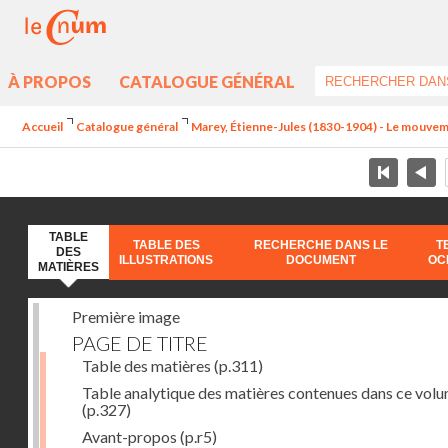
À PROPOS
CATALOGUE GÉNÉRAL
Accueil
Catalogue général
Marey, Étienne-Jules (1830-1904) - Le mouve
TABLE
TABLE DES
RECHERCHE DANS LE
T
DES
ILLUSTRATIONS
DOCUMENT
OC
MATIÈRES
Première image
PAGE DE TITRE
Table des matières
(p.311)
Table analytique des matières contenues dans ce vol
(p.327)
Avant-propos
(p.r5)