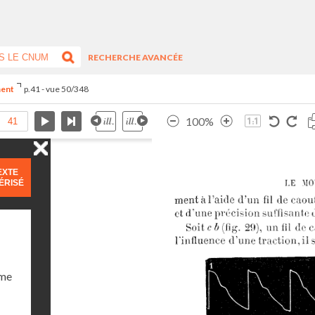
RECHERCHE AVANCÉE
ment
p.41 - vue 50/348
100%
EXTE
ÉRISÉ
ume