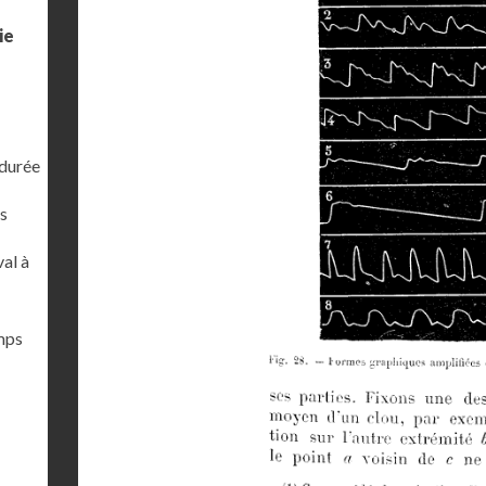
ie
 durée
s
al à
emps