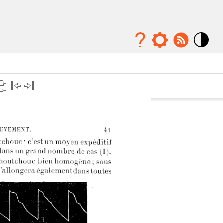
Mode
contraste
élévé