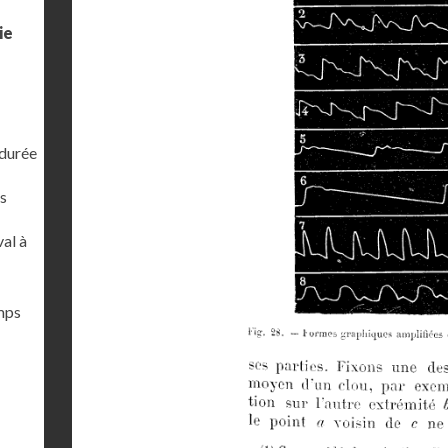
ie
 durée
s
al à
emps