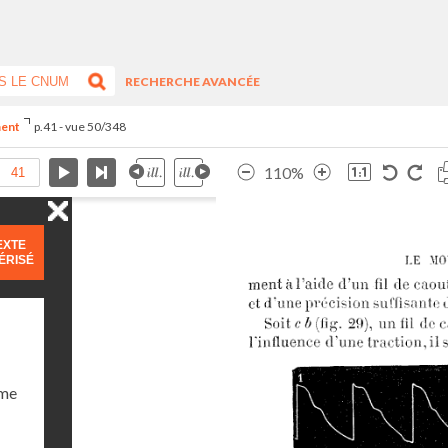
RECHERCHE AVANCÉE
ment
p.41 - vue 50/348
110%
EXTE
ÉRISÉ
ume