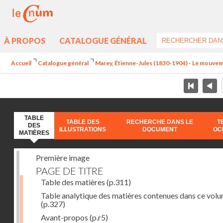
À PROPOS
CATALOGUE GÉNÉRAL
Accueil
Catalogue général
Marey, Étienne-Jules (1830-1904) - Le mouve
TABLE
TABLE DES
RECHERCHE DANS LE
T
DES
ILLUSTRATIONS
DOCUMENT
OC
MATIÈRES
Première image
PAGE DE TITRE
Table des matières
(p.311)
Table analytique des matières contenues dans ce vol
(p.327)
Avant-propos
(p.r5)