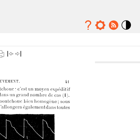
Mode
contraste
élévé