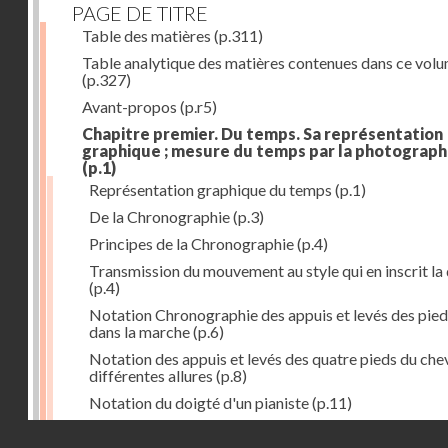
PAGE DE TITRE
Table des matières
(p.311)
Table analytique des matières contenues dans ce vol
(p.327)
Avant-propos
(p.r5)
Chapitre premier. Du temps. Sa représentation
graphique ; mesure du temps par la photograph
(p.1)
Représentation graphique du temps
(p.1)
De la Chronographie
(p.3)
Principes de la Chronographie
(p.4)
Transmission du mouvement au style qui en inscrit la
(p.4)
Notation Chronographie des appuis et levés des pied
dans la marche
(p.6)
Notation des appuis et levés des quatre pieds du chev
différentes allures
(p.8)
Notation du doigté d'un pianiste
(p.11)
Applications de la Photographie à l'inscription du t
Droits réservés - CNAM
(p.13)