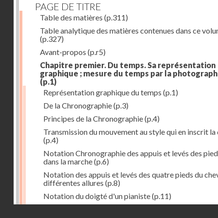
PAGE DE TITRE
Table des matières
(p.311)
Table analytique des matières contenues dans ce vol
(p.327)
Avant-propos
(p.r5)
Chapitre premier. Du temps. Sa représentation
graphique ; mesure du temps par la photograph
(p.1)
Représentation graphique du temps
(p.1)
De la Chronographie
(p.3)
Principes de la Chronographie
(p.4)
Transmission du mouvement au style qui en inscrit la
(p.4)
Notation Chronographie des appuis et levés des pied
dans la marche
(p.6)
Notation des appuis et levés des quatre pieds du chev
différentes allures
(p.8)
Notation du doigté d'un pianiste
(p.11)
Applications de la Photographie à l'inscription du t
Droits réservés - CNAM
(p.13)