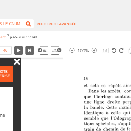
RECHERCHE AVANCÉE
ment
p.46 - vue 55/348
100%
EXTE
ÉRISÉ
ume