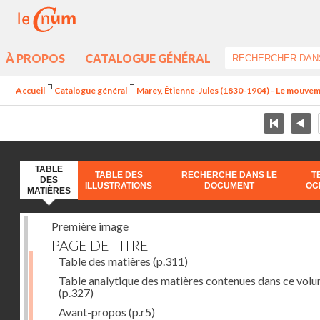
À PROPOS
CATALOGUE GÉNÉRAL
Accueil
Catalogue général
Marey, Étienne-Jules (1830-1904) - Le mouve
TABLE
TABLE DES
RECHERCHE DANS LE
T
DES
ILLUSTRATIONS
DOCUMENT
OC
MATIÈRES
Première image
PAGE DE TITRE
Table des matières
(p.311)
Table analytique des matières contenues dans ce vol
(p.327)
Avant-propos
(p.r5)