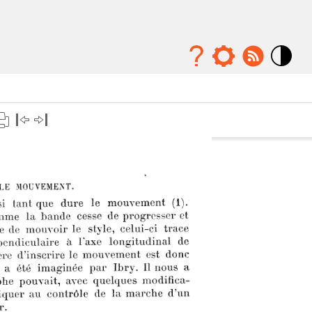
Mode
contraste
élévé