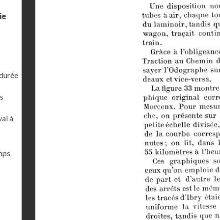
ie
 durée
s
al à
emps