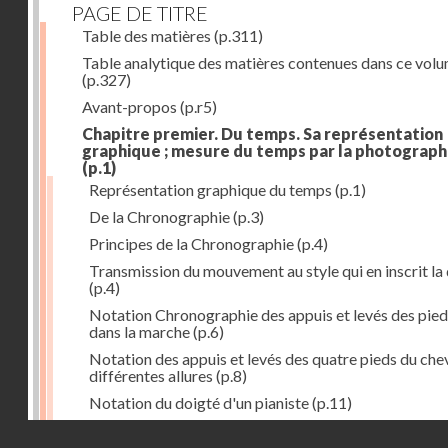
PAGE DE TITRE
Table des matières
(p.311)
Table analytique des matières contenues dans ce vol
(p.327)
Avant-propos
(p.r5)
Chapitre premier. Du temps. Sa représentation
graphique ; mesure du temps par la photograph
(p.1)
Représentation graphique du temps
(p.1)
De la Chronographie
(p.3)
Principes de la Chronographie
(p.4)
Transmission du mouvement au style qui en inscrit la
(p.4)
Notation Chronographie des appuis et levés des pied
dans la marche
(p.6)
Notation des appuis et levés des quatre pieds du chev
différentes allures
(p.8)
Notation du doigté d'un pianiste
(p.11)
Applications de la Photographie à l'inscription du t
Droits réservés - CNAM
(p.13)