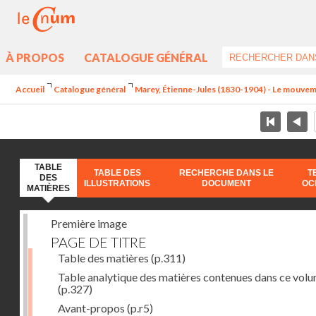
À PROPOS
CATALOGUE GÉNÉRAL
Accueil
Catalogue général
Marey, Étienne-Jules (1830-1904) - Le mouve
TABLE
TABLE DES
RECHERCHE DANS LE
T
DES
ILLUSTRATIONS
DOCUMENT
OC
MATIÈRES
Première image
PAGE DE TITRE
Table des matières
(p.311)
Table analytique des matières contenues dans ce vol
(p.327)
Avant-propos
(p.r5)