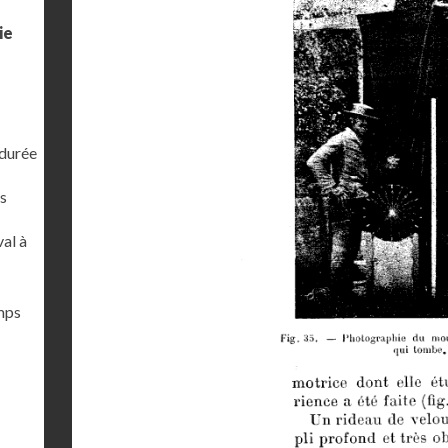
ie
 durée
s
al à
emps