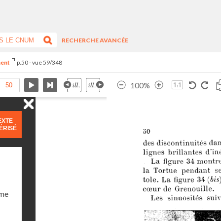
RECHERCHE AVANCÉE
ment
p.50 - vue 59/348
100%
EXTE
ÉRISÉ
ume