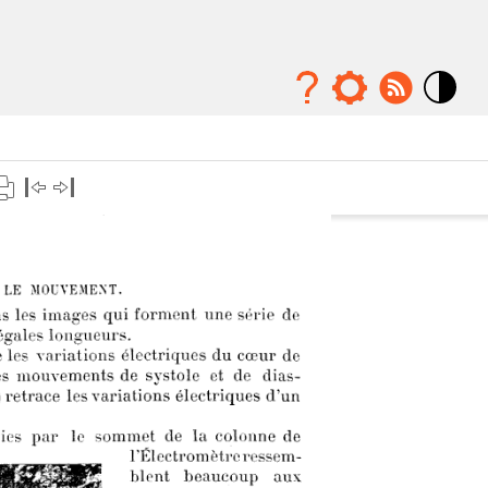
Mode
contraste
élévé