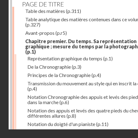
PAGE DE TITRE
Table des matières
(p.311)
Table analytique des matières contenues dans ce vol
(p.327)
Avant-propos
(p.r5)
Chapitre premier. Du temps. Sa représentation
graphique ; mesure du temps par la photograph
(p.1)
Représentation graphique du temps
(p.1)
De la Chronographie
(p.3)
Principes de la Chronographie
(p.4)
Transmission du mouvement au style qui en inscrit la
(p.4)
Notation Chronographie des appuis et levés des pied
dans la marche
(p.6)
Notation des appuis et levés des quatre pieds du chev
différentes allures
(p.8)
Notation du doigté d'un pianiste
(p.11)
Applications de la Photographie à l'inscription du t
Droits réservés - CNAM
(p.13)