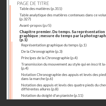
PAGE DE TITRE
Table des matières
(p.311)
Table analytique des matières contenues dans ce vol
(p.327)
Avant-propos
(p.r5)
Chapitre premier. Du temps. Sa représentation
graphique ; mesure du temps par la photograph
(p.1)
Représentation graphique du temps
(p.1)
De la Chronographie
(p.3)
Principes de la Chronographie
(p.4)
Transmission du mouvement au style qui en inscrit la
(p.4)
Notation Chronographie des appuis et levés des pied
dans la marche
(p.6)
Notation des appuis et levés des quatre pieds du chev
différentes allures
(p.8)
Notation du doigté d'un pianiste
(p.11)
Applications de la Photographie à l'inscription du t
Droits réservés - CNAM
(p.13)