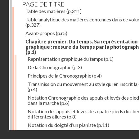
PAGE DE TITRE
Table des matières
(p.311)
Table analytique des matières contenues dans ce vol
(p.327)
Avant-propos
(p.r5)
Chapitre premier. Du temps. Sa représentation
graphique ; mesure du temps par la photograph
(p.1)
Représentation graphique du temps
(p.1)
De la Chronographie
(p.3)
Principes de la Chronographie
(p.4)
Transmission du mouvement au style qui en inscrit la
(p.4)
Notation Chronographie des appuis et levés des pied
dans la marche
(p.6)
Notation des appuis et levés des quatre pieds du chev
différentes allures
(p.8)
Notation du doigté d'un pianiste
(p.11)
Applications de la Photographie à l'inscription du t
Droits réservés - CNAM
(p.13)