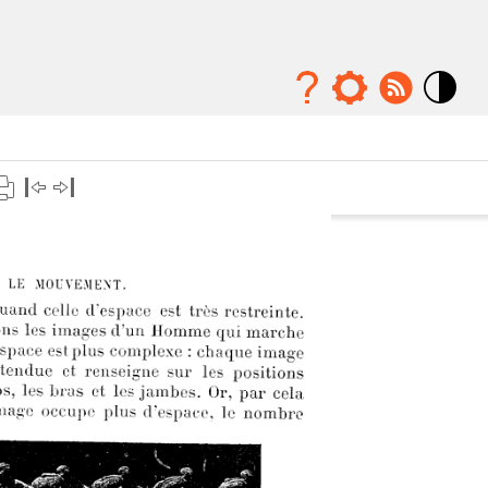
Mode
contraste
élévé