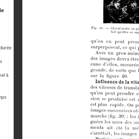
ie
 durée
s
al à
emps