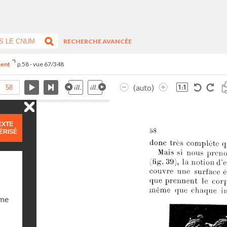
RECHERCHE AVANCÉE
ment
p.58 - vue 67/348
(auto)
EXTE
ÉRISÉ
ume