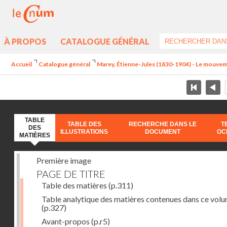
À PROPOS
CATALOGUE GÉNÉRAL
Accueil
Catalogue général
Marey, Étienne-Jules (1830-1904) - Le mouve
TABLE
TABLE DES
RECHERCHE DANS LE
T
DES
ILLUSTRATIONS
DOCUMENT
OC
MATIÈRES
Première image
PAGE DE TITRE
Table des matières
(p.311)
Table analytique des matières contenues dans ce vol
(p.327)
Avant-propos
(p.r5)