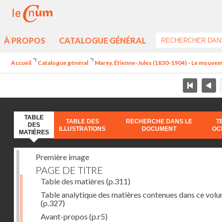
À PROPOS
CATALOGUE GÉNÉRAL
Accueil
Catalogue général
Marey, Étienne-Jules (1830-1904) - Le mouve
TABLE
TABLE DES
RECHERCHE DANS LE
T
DES
ILLUSTRATIONS
DOCUMENT
OC
MATIÈRES
Première image
PAGE DE TITRE
Table des matières
(p.311)
Table analytique des matières contenues dans ce vol
(p.327)
Avant-propos
(p.r5)