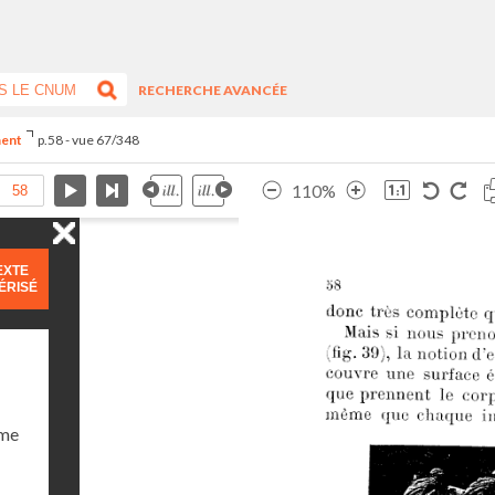
RECHERCHE AVANCÉE
ment
p.58 - vue 67/348
110%
EXTE
ÉRISÉ
ume