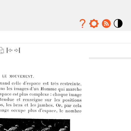
Mode
contraste
élévé