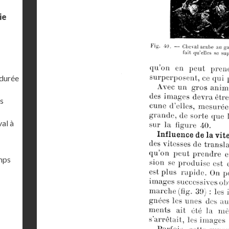
ie
 durée
s
al à
emps