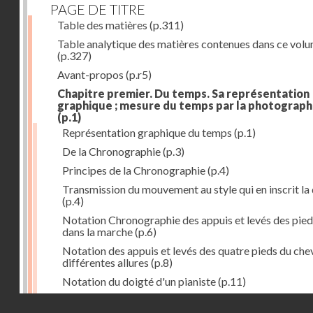
PAGE DE TITRE
Table des matières
(p.311)
Table analytique des matières contenues dans ce vol
(p.327)
Avant-propos
(p.r5)
Chapitre premier. Du temps. Sa représentation
graphique ; mesure du temps par la photograph
(p.1)
Représentation graphique du temps
(p.1)
De la Chronographie
(p.3)
Principes de la Chronographie
(p.4)
Transmission du mouvement au style qui en inscrit la
(p.4)
Notation Chronographie des appuis et levés des pied
dans la marche
(p.6)
Notation des appuis et levés des quatre pieds du chev
différentes allures
(p.8)
Notation du doigté d'un pianiste
(p.11)
Applications de la Photographie à l'inscription du t
Droits réservés - CNAM
(p.13)